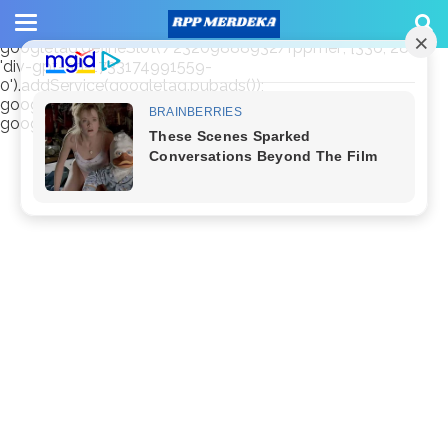
window.googletag = window.googletag || {cmd: []};
googletag.cmd.push(function() {
googletag.defineSlot('/23209888932/rppmer', [336, 280],
'div-gpt-ad-1733174991559-
0').addService(googletag.pubads());
googletag.pubads().enableSingleRequest();
googletag.enableServices(); });