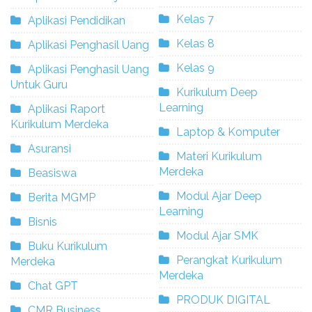
Kelas 7
Aplikasi Pendidikan
Kelas 8
Aplikasi Penghasil Uang
Kelas 9
Aplikasi Penghasil Uang
Untuk Guru
Kurikulum Deep
Learning
Aplikasi Raport
Kurikulum Merdeka
Laptop & Komputer
Asuransi
Materi Kurikulum
Merdeka
Beasiswa
Modul Ajar Deep
Berita MGMP
Learning
Bisnis
Modul Ajar SMK
Buku Kurikulum
Perangkat Kurikulum
Merdeka
Merdeka
Chat GPT
PRODUK DIGITAL
CMR Business