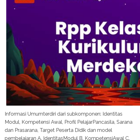
Informasi Umumterdiri dari subkomponen: Identitas
Modul, Kompetensi Awal, Profil PelajarPancasila, Sarana
dan Prasarana, Target Peserta Didik dan model
pembelajaran A. IdentitasModul B. KompetensiAwal C.