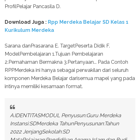
ProfilPelajar Pancasila D.
Download Juga :
Rpp Merdeka Belajar SD Kelas 1
Kurikulum Merdeka
Sarana danPrasarana E. TargetPeserta Didik F.
ModelPembelajaran 1.Tujuan Pembelajaran
2.Pemahaman Bermakna 3.Pertanyaan... Pada Contoh
RPPMerdeka ini hanya sebagai perwakilan dari seluruh
komponen Merdeka Belajar darisemua mapel yang pada
intinya memiliki kesamaan format.
A.IDENTITASMODUL Penyusun:Guru Merdeka
Instansi:SDMerdeka TahunPenyusunan:Tahun
2022 JenjangSekolah:SD
MataPelajaran:Pendidikan Agama Islam dan Budi