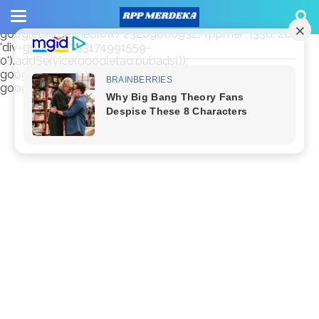
window.googletag = window.googletag || {cmd: []};
googletag.cmd.push(function() {
googletag.defineSlot('/23209888932/rppmer', [336, 280],
'div-gpt-ad-1733174991559-
0').addService(googletag.pubads());
googletag.pubads().enableSingleRequest();
googletag.enableServices(); });