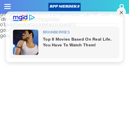
window.googletag = window.googletag || {cmd: []};
googletag.cmd.push(function() {
googletag.defineSlot('/23209888932/rppmer', [336, 280],
'div-gpt-ad-1733174991559-
0').addService(googletag.pubads());
googletag.pubads().enableSingleRequest();
googletag.enableServices(); });