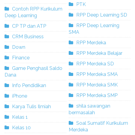
PTK
Contoh RPP Kurikulum
RPP Deep Learning SD
Deep Learning
RPP Deep Learning
CP TP dan ATP
SMA
CRM Business
RPP Merdeka
Down
RPP Merdeka Belajar
Finance
RPP Merdeka SD
Game Penghasil Saldo
RPP Merdeka SMA
Dana
RPP Merdeka SMK
Info Pendidikan
RPP Merdeka SMP
iPhone
shila sawangan
Karya Tulis Ilmiah
bermasalah
Kelas 1
Soal Sumatif Kurikulum
Kelas 10
Merdeka