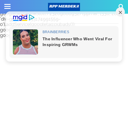
window.googletag = window.googletag || {cmd: []};
googletag.cmd.push(function() {
googletag.defineSlot('/23209888932/rppmer', [336, 280],
'div-gpt-ad-1733174991559-
0').addService(googletag.pubads());
googletag.pubads().enableSingleRequest();
googletag.enableServices(); });