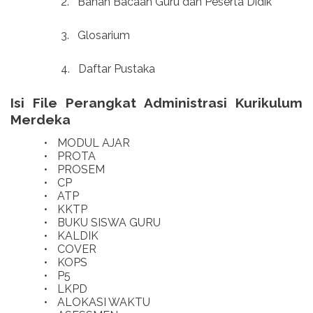
2.
Bahan Bacaan Guru dan Peserta Didik
3.
Glosarium
4.
Daftar Pustaka
Isi File Perangkat Administrasi Kurikulum
Merdeka
•
MODUL AJAR
•
PROTA
•
PROSEM
•
CP
•
ATP
•
KKTP
•
BUKU SISWA GURU
•
KALDIK
•
COVER
•
KOPS
•
P5
•
LKPD
•
ALOKASI WAKTU