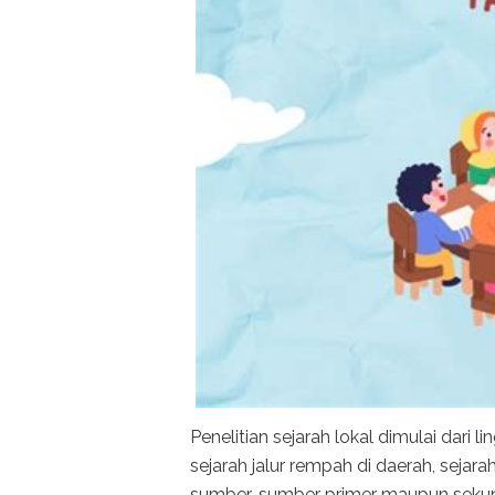
Penelitian sejarah lokal dimulai dari l
sejarah jalur rempah di daerah, sejara
sumber-sumber primer maupun sekunde