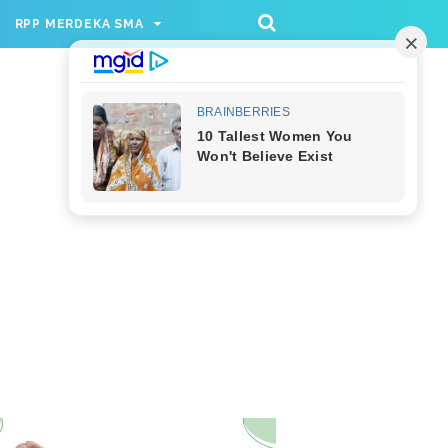
/rppmer', [336, 280], 'div-gpt-ad-1733174991559-
RPP MERDEKA SMA