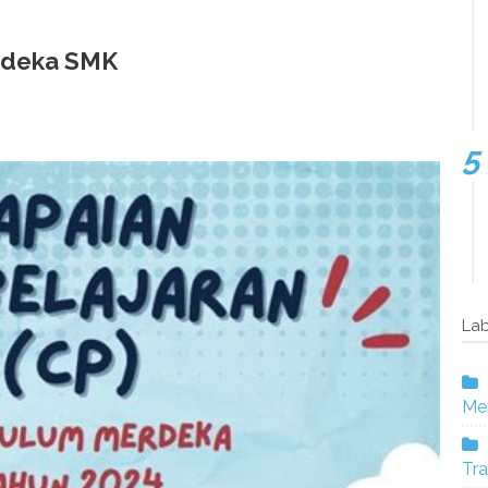
rdeka SMK
Lab
Mer
Tra