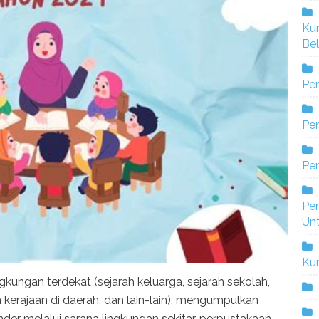
Ku
Bel
Pe
Pen
Pe
Pe
Un
Ku
ingkungan terdekat (sejarah keluarga, sejarah sekolah,
h kerajaan di daerah, dan lain-lain); mengumpulkan
r melalui sarana lingkungan sekitar, perpustakaan,