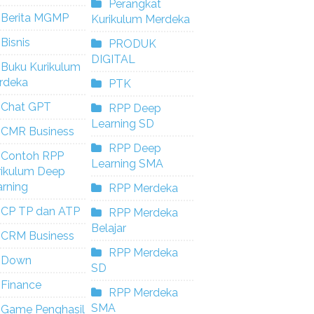
Perangkat
Berita MGMP
Kurikulum Merdeka
Bisnis
PRODUK
DIGITAL
Buku Kurikulum
rdeka
PTK
Chat GPT
RPP Deep
Learning SD
CMR Business
RPP Deep
Contoh RPP
Learning SMA
rikulum Deep
rning
RPP Merdeka
CP TP dan ATP
RPP Merdeka
Belajar
CRM Business
RPP Merdeka
Down
SD
Finance
RPP Merdeka
SMA
Game Penghasil