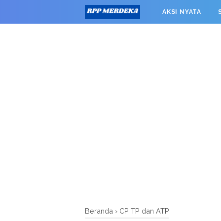
window.googletag = window.googletag || {cmd: []}; googleta
AKSI NYATA
0').addService(googletag.pubads()); googletag.pubads().enab
RPP MERDEKA SMK
Beranda
›
CP TP dan ATP