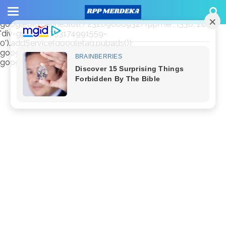
window.googletag = window.googletag || {cmd: []};
googletag.cmd.push(function() {
googletag.defineSlot('/23209888932/rppmer', [336, 280],
'div-gpt-ad-1733174991559-
0').addService(googletag.pubads());
googletag.pubads().enableSingleRequest();
googletag.enableServices(); });