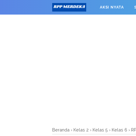
window.googletag = window.googletag || {cmd: []}; googleta
AKSI NYATA
0').addService(googletag.pubads()); googletag.pubads().enab
RPP MERDEKA SMK
Beranda
›
Kelas 2
›
Kelas 5
›
Kelas 6
›
R