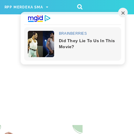
/rppmer', [336, 280], 'div-gpt-ad-1733174991559-
RPP MERDEKA SMA