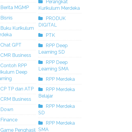
Perangkat
Berita MGMP
Kurikulum Merdeka
Bisnis
PRODUK
DIGITAL
Buku Kurikulum
rdeka
PTK
Chat GPT
RPP Deep
Learning SD
CMR Business
RPP Deep
Contoh RPP
Learning SMA
rikulum Deep
rning
RPP Merdeka
CP TP dan ATP
RPP Merdeka
Belajar
CRM Business
RPP Merdeka
Down
SD
Finance
RPP Merdeka
SMA
Game Penghasil