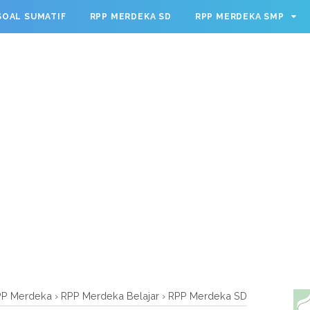
g.cmd.push(function() { googletag.defineSlot('/23209888932
SOAL SUMATIF
RPP MERDEKA SD
RPP MERDEKA SMP
leSingleRequest(); googletag.enableServices(); });
PP Merdeka
›
RPP Merdeka Belajar
›
RPP Merdeka SD