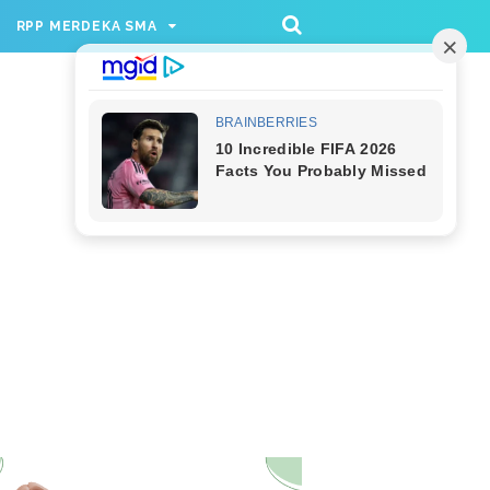
/rppmer', [336, 280], 'div-gpt-ad-1733174991559-
RPP MERDEKA SMA