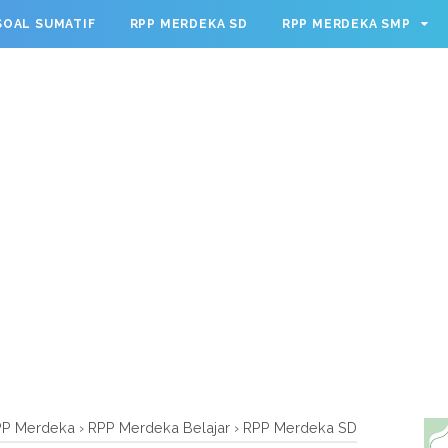
g.cmd.push(function() { googletag.defineSlot('/23209888932
SOAL SUMATIF
RPP MERDEKA SD
RPP MERDEKA SMP
leSingleRequest(); googletag.enableServices(); });
PP Merdeka
›
RPP Merdeka Belajar
›
RPP Merdeka SD