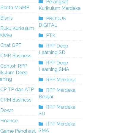
Perangkat
Berita MGMP
Kurikulum Merdeka
Bisnis
PRODUK
DIGITAL
Buku Kurikulum
rdeka
PTK
Chat GPT
RPP Deep
Learning SD
CMR Business
RPP Deep
Contoh RPP
Learning SMA
rikulum Deep
rning
RPP Merdeka
CP TP dan ATP
RPP Merdeka
Belajar
CRM Business
RPP Merdeka
Down
SD
Finance
RPP Merdeka
SMA
Game Penghasil