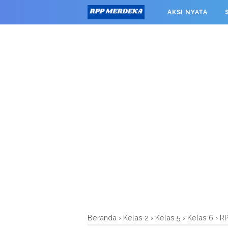
window.googletag = window.googletag || {cmd: []}; googleta
AKSI NYATA
0').addService(googletag.pubads()); googletag.pubads().enab
RPP MERDEKA SMK
Beranda
›
Kelas 2
›
Kelas 5
›
Kelas 6
›
R