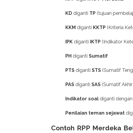
KD
diganti
TP
(tujuan pembelaj
KKM
diganti
KKTP
(Kriteria Ke
IPK
diganti
IKTP
(Indikator Ket
PH
diganti
Sumatif
PTS
diganti
STS
(Sumatif Teng
PAS
diganti
SAS
(Sumatif Akhi
Indikator soal
diganti denga
Penilaian teman sejawat
dig
Contoh
RPP Merdeka Be