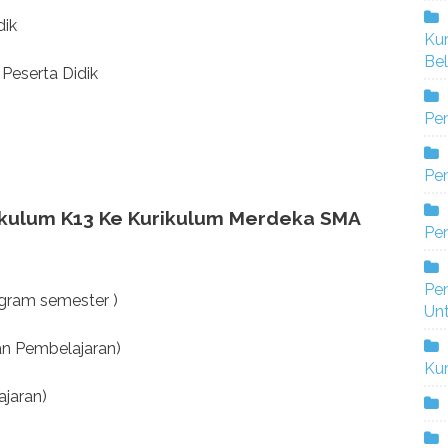
dik
Ku
Bel
Peserta Didik
Pe
Pen
rikulum K13 Ke Kurikulum Merdeka SMA
Pe
Pe
gram semester )
Un
an Pembelajaran)
Ku
jaran)