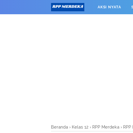
window.googletag = window.googletag || {cmd: []}; googleta
AKSI NYATA
0').addService(googletag.pubads()); googletag.pubads().enab
RPP MERDEKA SMK
Beranda
›
Kelas 12
›
RPP Merdeka
›
RPP 