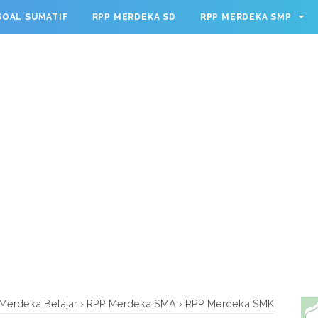
g.cmd.push(function() { googletag.defineSlot('/23209888932
SOAL SUMATIF
RPP MERDEKA SD
RPP MERDEKA SMP
leSingleRequest(); googletag.enableServices(); });
Merdeka Belajar
›
RPP Merdeka SMA
›
RPP Merdeka SMK