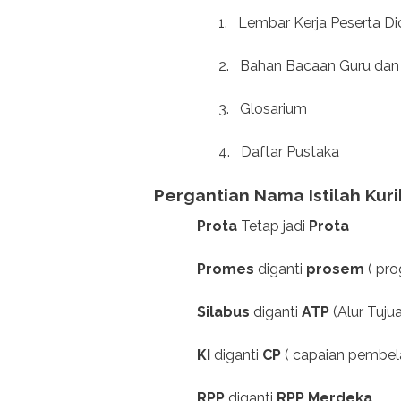
1.
Lembar Kerja Peserta Di
2.
Bahan Bacaan Guru dan 
3.
Glosarium
4.
Daftar Pustaka
Pergantian Nama Istilah Ku
Prota
Tetap jadi
Prota
Promes
diganti
prosem
( pro
Silabus
diganti
ATP
(Alur Tuju
KI
diganti
CP
( capaian pembela
RPP
diganti
RPP Merdeka