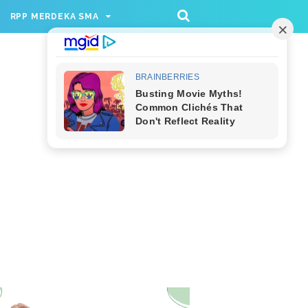
/rppmer', [336, 280], 'div-gpt-ad-1733174991559-
RPP MERDEKA SMA