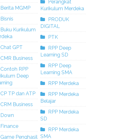
Perangkat
Berita MGMP
Kurikulum Merdeka
Bisnis
PRODUK
DIGITAL
Buku Kurikulum
rdeka
PTK
Chat GPT
RPP Deep
Learning SD
CMR Business
RPP Deep
Contoh RPP
Learning SMA
rikulum Deep
rning
RPP Merdeka
CP TP dan ATP
RPP Merdeka
Belajar
CRM Business
RPP Merdeka
Down
SD
Finance
RPP Merdeka
SMA
Game Penghasil