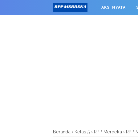
window.googletag = window.googletag || {cmd: []}; googleta
AKSI NYATA
0').addService(googletag.pubads()); googletag.pubads().enab
RPP MERDEKA SMK
Beranda
›
Kelas 5
›
RPP Merdeka
›
RPP M