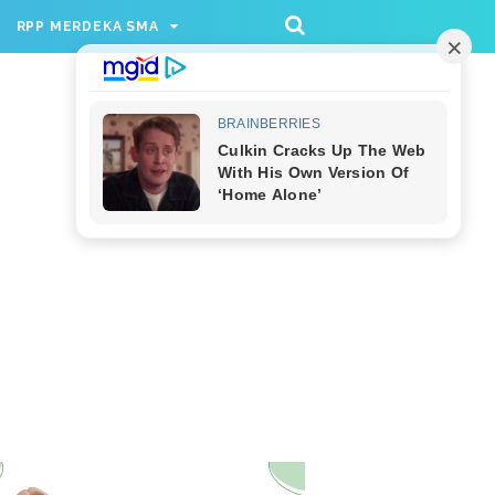
/rppmer', [336, 280], 'div-gpt-ad-1733174991559-
RPP MERDEKA SMA