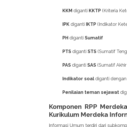
KKM
diganti
KKTP
(Kriteria Ke
IPK
diganti
IKTP
(Indikator Ket
PH
diganti
Sumatif
PTS
diganti
STS
(Sumatif Teng
PAS
diganti
SAS
(Sumatif Akhi
Indikator soal
diganti denga
Penilaian teman sejawat
dig
Komponen RPP Merdeka 
Kurikulum Merdeka Infor
Informasi Umum terdiri dari subkompo