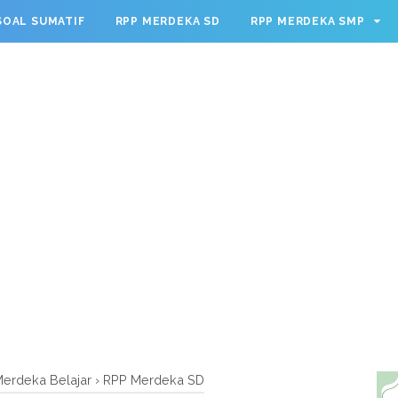
g.cmd.push(function() { googletag.defineSlot('/23209888932
SOAL SUMATIF
RPP MERDEKA SD
RPP MERDEKA SMP
leSingleRequest(); googletag.enableServices(); });
erdeka Belajar
›
RPP Merdeka SD