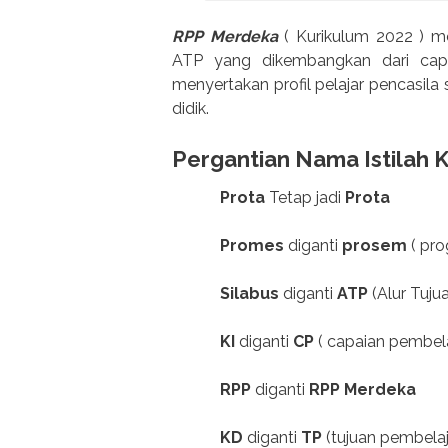
RPP Merdeka
( Kurikulum 2022 ) me
ATP yang dikembangkan dari capa
menyertakan profil pelajar pencasila
didik.
Pergantian Nama Istilah 
Prota
Tetap jadi
Prota
Promes
diganti
prosem
( pro
Silabus
diganti
ATP
(Alur Tuju
KI
diganti
CP
( capaian pembela
RPP
diganti
RPP Merdeka
KD
diganti
TP
(tujuan pembelaj