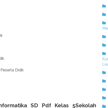
Me
al
dik
Ku
Lea
Peserta Didik
formatika SD Pdf Kelas 5Sekolah