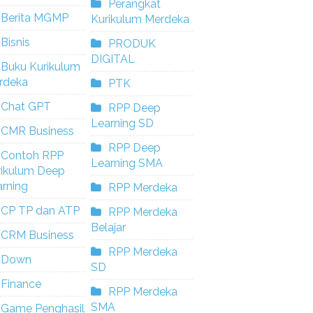
Perangkat
Berita MGMP
Kurikulum Merdeka
Bisnis
PRODUK
DIGITAL
Buku Kurikulum
rdeka
PTK
Chat GPT
RPP Deep
Learning SD
CMR Business
RPP Deep
Contoh RPP
Learning SMA
rikulum Deep
rning
RPP Merdeka
CP TP dan ATP
RPP Merdeka
Belajar
CRM Business
RPP Merdeka
Down
SD
Finance
RPP Merdeka
SMA
Game Penghasil