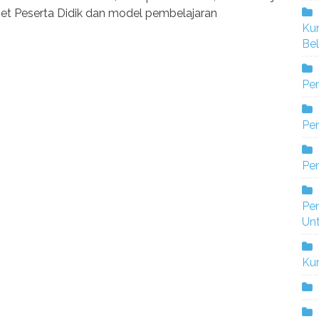
get Peserta Didik dan model pembelajaran
Ku
Bel
Pe
Pen
Pe
Pe
Un
Ku