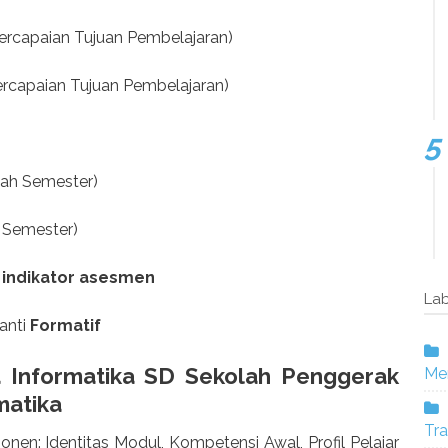
tercapaian Tujuan Pembelajaran)
ercapaian Tujuan Pembelajaran)
ah Semester)
r Semester)
n
indikator asesmen
Lab
anti
Formatif
Informatika SD Sekolah Penggerak
Mer
matika
Tra
nen: Identitas Modul, Kompetensi Awal, Profil Pelajar