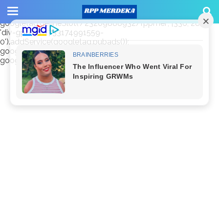
window.googletag = window.googletag || {cmd: []};
googletag.cmd.push(function() {
googletag.defineSlot('/23209888932/rppmer', [336, 280],
'div-gpt-ad-1733174991559-
0').addService(googletag.pubads());
googletag.pubads().enableSingleRequest();
googletag.enableServices(); });