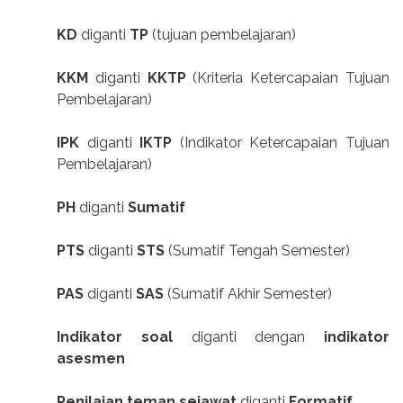
KD
diganti
TP
(tujuan pembelajaran)
KKM
diganti
KKTP
(Kriteria Ketercapaian Tujuan
Pembelajaran)
IPK
diganti
IKTP
(Indikator Ketercapaian Tujuan
Pembelajaran)
PH
diganti
Sumatif
PTS
diganti
STS
(Sumatif Tengah Semester)
PAS
diganti
SAS
(Sumatif Akhir Semester)
Indikator soal
diganti dengan
indikator
asesmen
Penilaian teman sejawat
diganti
Formatif