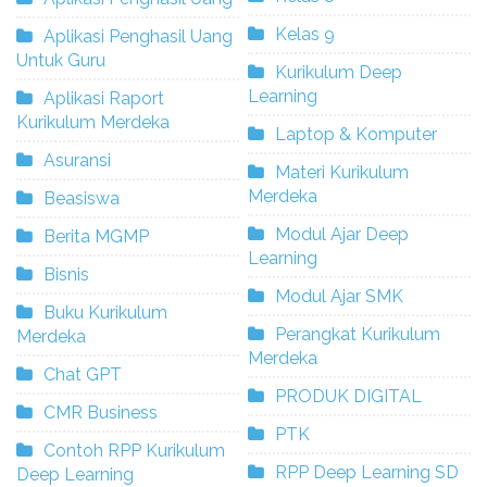
Kelas 9
Aplikasi Penghasil Uang
Untuk Guru
Kurikulum Deep
Learning
Aplikasi Raport
Kurikulum Merdeka
Laptop & Komputer
Asuransi
Materi Kurikulum
Merdeka
Beasiswa
Modul Ajar Deep
Berita MGMP
Learning
Bisnis
Modul Ajar SMK
Buku Kurikulum
Perangkat Kurikulum
Merdeka
Merdeka
Chat GPT
PRODUK DIGITAL
CMR Business
PTK
Contoh RPP Kurikulum
RPP Deep Learning SD
Deep Learning