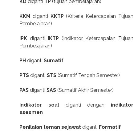
KD
diganti
TP
(tujuan pembelajaran)
KKM
diganti
KKTP
(Kriteria Ketercapaian Tujuan
Pembelajaran)
IPK
diganti
IKTP
(Indikator Ketercapaian Tujuan
Pembelajaran)
PH
diganti
Sumatif
PTS
diganti
STS
(Sumatif Tengah Semester)
PAS
diganti
SAS
(Sumatif Akhir Semester)
Indikator soal
diganti dengan
indikator
asesmen
Penilaian teman sejawat
diganti
Formatif