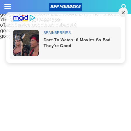
window.googletag = window.googletag || {cmd: []};
googletag.cmd.push(function() {
googletag.defineSlot('/23209888932/rppmer', [336, 280],
'div-gpt-ad-1733174991559-
0').addService(googletag.pubads());
googletag.pubads().enableSingleRequest();
googletag.enableServices(); });