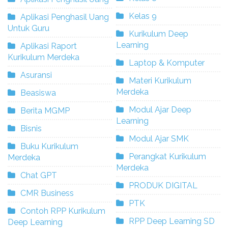
Kelas 9
Aplikasi Penghasil Uang
Untuk Guru
Kurikulum Deep
Learning
Aplikasi Raport
Kurikulum Merdeka
Laptop & Komputer
Asuransi
Materi Kurikulum
Merdeka
Beasiswa
Modul Ajar Deep
Berita MGMP
Learning
Bisnis
Modul Ajar SMK
Buku Kurikulum
Perangkat Kurikulum
Merdeka
Merdeka
Chat GPT
PRODUK DIGITAL
CMR Business
PTK
Contoh RPP Kurikulum
RPP Deep Learning SD
Deep Learning