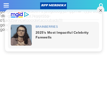
window.googletag = window.googletag || {cmd: []};
googletag.cmd.push(function() {
googletag.defineSlot('/23209888932/rppmer', [336, 280],
'div-gpt-ad-1733174991559-
0').addService(googletag.pubads());
googletag.pubads().enableSingleRequest();
googletag.enableServices(); });