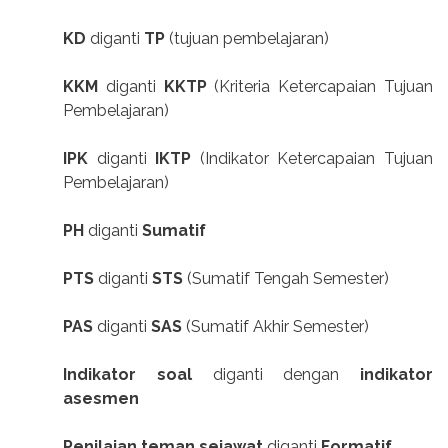
KD
diganti
TP
(tujuan pembelajaran)
KKM
diganti
KKTP
(Kriteria Ketercapaian Tujuan
Pembelajaran)
IPK
diganti
IKTP
(Indikator Ketercapaian Tujuan
Pembelajaran)
PH
diganti
Sumatif
PTS
diganti
STS
(Sumatif Tengah Semester)
PAS
diganti
SAS
(Sumatif Akhir Semester)
Indikator soal
diganti dengan
indikator
asesmen
Penilaian teman sejawat
diganti
Formatif