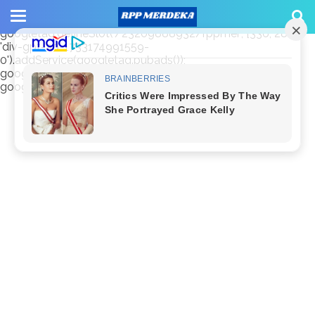
window.googletag = window.googletag || {cmd: []};
googletag.cmd.push(function() {
googletag.defineSlot('/23209888932/rppmer', [336, 280],
'div-gpt-ad-1733174991559-
0').addService(googletag.pubads());
googletag.pubads().enableSingleRequest();
googletag.enableServices(); });