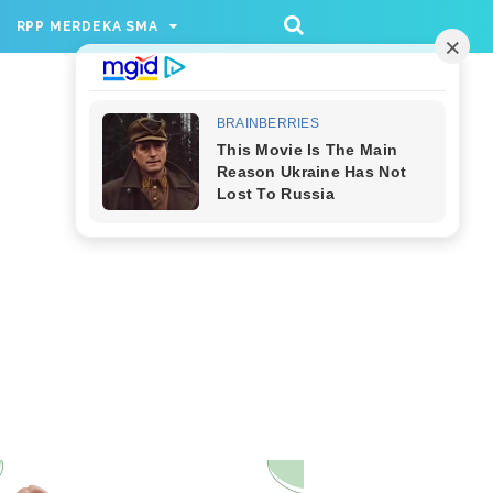
/rppmer', [336, 280], 'div-gpt-ad-1733174991559-
RPP MERDEKA SMA