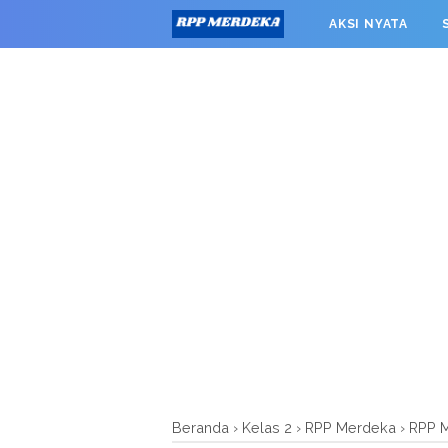
window.googletag = window.googletag || {cmd: []}; googleta
AKSI NYATA
0').addService(googletag.pubads()); googletag.pubads().enab
RPP MERDEKA SMK
Beranda
›
Kelas 2
›
RPP Merdeka
›
RPP M