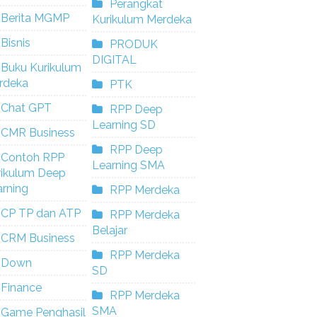
Perangkat
Berita MGMP
Kurikulum Merdeka
Bisnis
PRODUK
DIGITAL
Buku Kurikulum
rdeka
PTK
Chat GPT
RPP Deep
Learning SD
CMR Business
RPP Deep
Contoh RPP
Learning SMA
rikulum Deep
rning
RPP Merdeka
CP TP dan ATP
RPP Merdeka
Belajar
CRM Business
RPP Merdeka
Down
SD
Finance
RPP Merdeka
SMA
Game Penghasil