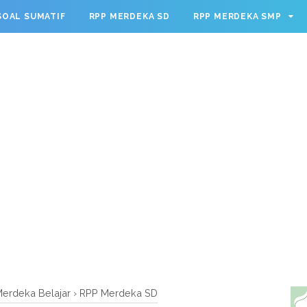
g.cmd.push(function() { googletag.defineSlot('/23209888932
SOAL SUMATIF
RPP MERDEKA SD
RPP MERDEKA SMP
leSingleRequest(); googletag.enableServices(); });
erdeka Belajar
›
RPP Merdeka SD