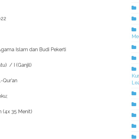
022
Me
Agama Islam dan Budi Pekerti
u) / I (Ganjil)
Ku
l-Qur’an
Lea
bku;
 (4x 35 Menit)